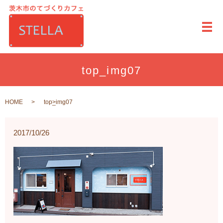
メ
top_img07
HOME
top_img07
2017/10/26