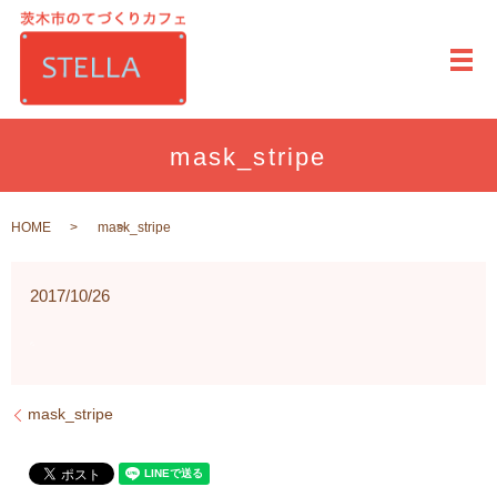
メ
mask_stripe
HOME
mask_stripe
2017/10/26
mask_stripe