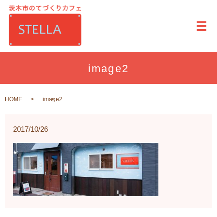
メ
image2
HOME
image2
2017/10/26